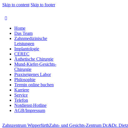
Skip to content
Skip to footer
Home
Das Team
Zahnmedizinische
Leistungen
Implantologie
CEREC
Ästhetische Chirurgie
Mund-Kiefer-Gesichts-
Chirurgie
Praxiseigenes Labor
Philosophie
Termin online buchen
Karriere
Service
Telefon
Notdienst-Hotline
AGB/Impressum
Zahnzentrum Wipperfürth
Zahn- und Gesichts-Zentrum Dr.&Dr. Dietz