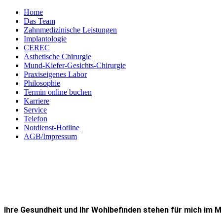
Home
Das Team
Zahnmedizinische Leistungen
Implantologie
CEREC
Ästhetische Chirurgie
Mund-Kiefer-Gesichts-Chirurgie
Praxiseigenes Labor
Philosophie
Termin online buchen
Karriere
Service
Telefon
Notdienst-Hotline
AGB/Impressum
Ihre Gesundheit und Ihr Wohlbefinden stehen für mich im M