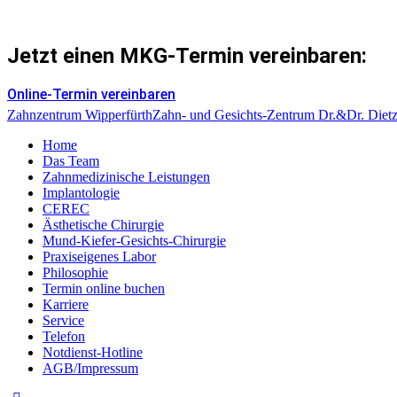
Jetzt einen MKG-Termin vereinbaren:
Online-Termin vereinbaren
Zahnzentrum Wipperfürth
Zahn- und Gesichts-Zentrum Dr.&Dr. Dietz
Home
Das Team
Zahnmedizinische Leistungen
Implantologie
CEREC
Ästhetische Chirurgie
Mund-Kiefer-Gesichts-Chirurgie
Praxiseigenes Labor
Philosophie
Termin online buchen
Karriere
Service
Telefon
Notdienst-Hotline
AGB/Impressum