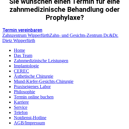
Sie wünschen einen Termin für eine
zahnmedizinische Behandlung oder
Prophylaxe?
Termin vereinbaren
Zahnzentrum Wipperfürth
Zahn- und Gesichts-Zentrum Dr.&Dr.
Dietz Wipperfürth
Home
Das Team
Zahnmedizinische Leistungen
Implantologie
CEREC
Ästhetische Chirurgie
Mund-Kiefer-Gesichts-Chirurgie
Praxiseigenes Labor
Philosophie
Termin online buchen
Karriere
Service
Telefon
Notdienst-Hotline
AGB/Impressum