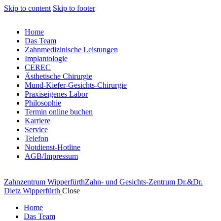
Skip to content
Skip to footer
Home
Das Team
Zahnmedizinische Leistungen
Implantologie
CEREC
Ästhetische Chirurgie
Mund-Kiefer-Gesichts-Chirurgie
Praxiseigenes Labor
Philosophie
Termin online buchen
Karriere
Service
Telefon
Notdienst-Hotline
AGB/Impressum
Zahnzentrum Wipperfürth
Zahn- und Gesichts-Zentrum Dr.&Dr.
Dietz Wipperfürth
Close
Home
Das Team